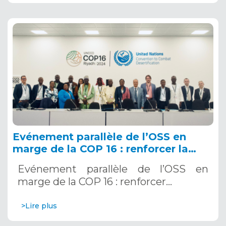
Evénement parallèle de l’OSS en
marge de la COP 16 : renforcer la
résilience au Sahel grâce aux
Evénement parallèle de l’OSS en
Systèmes d’Alerte Précoce
marge de la COP 16 : renforcer…
Multirisques. 12 décembre 2024
>Lire plus