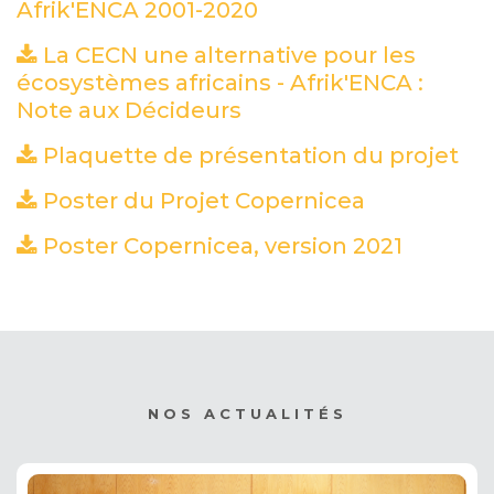
Afrik'ENCA 2001-2020
(PDF)
La CECN une alternative pour les
écosystèmes africains - Afrik'ENCA :
Note aux Décideurs
(PDF)
Plaquette de présentation du projet
(P
Poster du Projet Copernicea
(PDF)
Poster Copernicea, version 2021
(JPEG)
NOS ACTUALITÉS