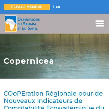
ESPACE MEMBRE
EN
Aller
au
contenu
principal
Copernicea
COoPEration Régionale pour de
Nouveaux Indicateurs de
Comptabilité Écosystémique du