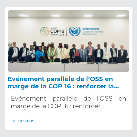
Evénement parallèle de l’OSS en
marge de la COP 16 : renforcer la
résilience au Sahel grâce aux
Evénement parallèle de l’OSS en
Systèmes d’Alerte Précoce
marge de la COP 16 : renforcer…
Multirisques. 12 décembre 2024
>Lire plus