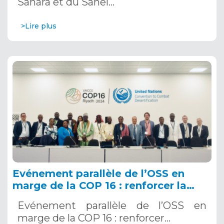
Sahara et du Sahel…
>Lire plus
Evénement parallèle de l’OSS en
marge de la COP 16 : renforcer la
résilience au Sahel grâce aux
Evénement parallèle de l’OSS en
Systèmes d’Alerte Précoce
marge de la COP 16 : renforcer…
Multirisques. 12 décembre 2024