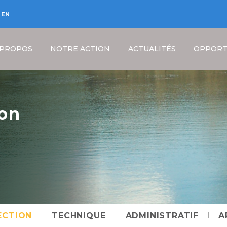
EN
 PROPOS
NOTRE ACTION
ACTUALITÉS
OPPORT
ion
Fil
d'Ariane
ECTION
TECHNIQUE
ADMINISTRATIF
A