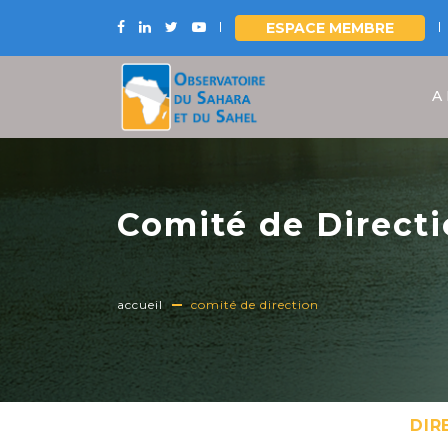
ESPACE MEMBRE
Aller
au
A
contenu
principal
Comité de Direct
accueil
comité de direction
DIR