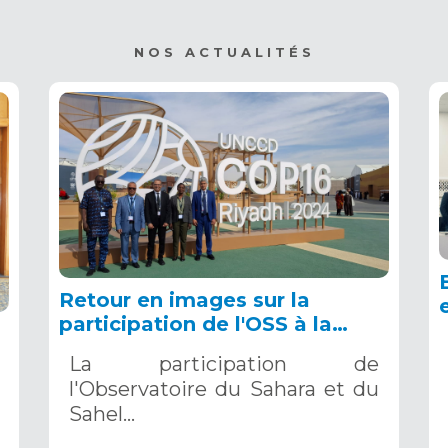
NOS ACTUALITÉS
Retour en images sur la
participation de l'OSS à la
COP16 du 2 au 13 décembre
La participation de
2024 à Riyad, en Arabie
l'Observatoire du Sahara et du
Saoudite
Sahel…