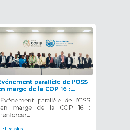
Evénement parallèle de l’OSS
en marge de la COP 16 :
renforcer la résilience au Sahel
Evénement parallèle de l’OSS
grâce aux Systèmes d’Alerte
en marge de la COP 16 :
Précoce Multirisques. 12
renforcer…
décembre 2024
>Lire plus