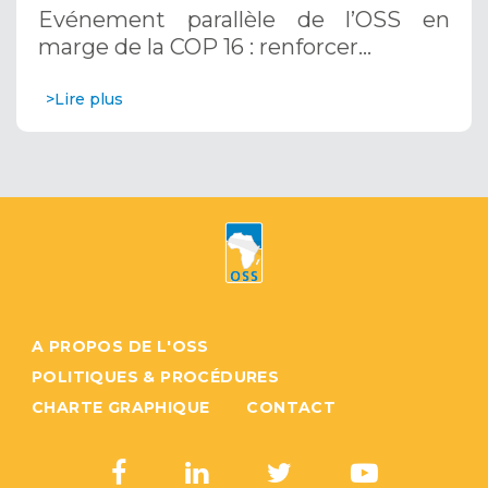
résilience au Sahel grâce aux
Evénement parallèle de l’OSS en
Systèmes d’Alerte Précoce
marge de la COP 16 : renforcer…
Multirisques. 12 décembre 2024
>Lire plus
A PROPOS DE L'OSS
POLITIQUES & PROCÉDURES
CHARTE GRAPHIQUE
CONTACT