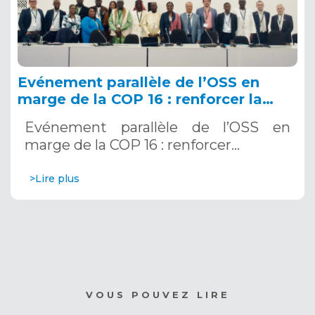
Evénement parallèle de l’OSS en
marge de la COP 16 : renforcer la
résilience au Sahel grâce aux
Evénement parallèle de l’OSS en
Systèmes d’Alerte Précoce
marge de la COP 16 : renforcer…
Multirisques. 12 décembre 2024
>Lire plus
VOUS POUVEZ LIRE