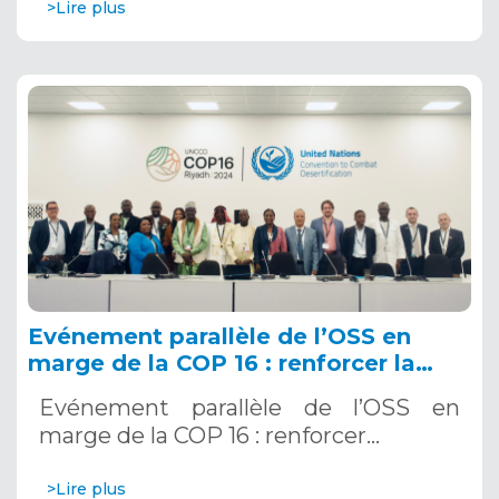
>Lire plus
Evénement parallèle de l’OSS en
marge de la COP 16 : renforcer la
résilience au Sahel grâce aux
Evénement parallèle de l’OSS en
Systèmes d’Alerte Précoce
marge de la COP 16 : renforcer…
Multirisques. 12 décembre 2024
>Lire plus