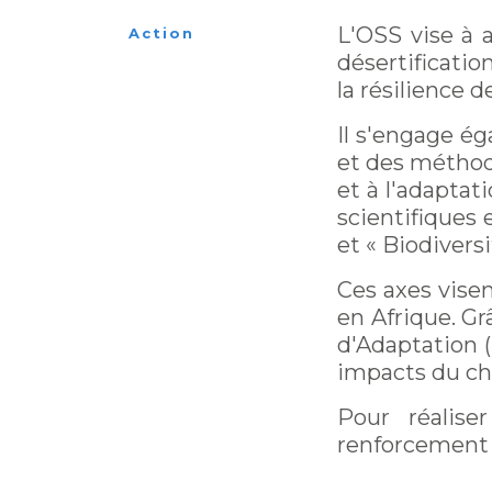
L'OSS vise à 
Action
désertificatio
la résilience
Il s'engage ég
et des méthodo
et à l'adapta
scientifiques 
et « Biodiversi
Ces axes visen
en Afrique. Gr
d'Adaptation (
impacts du ch
Pour réalise
renforcement d