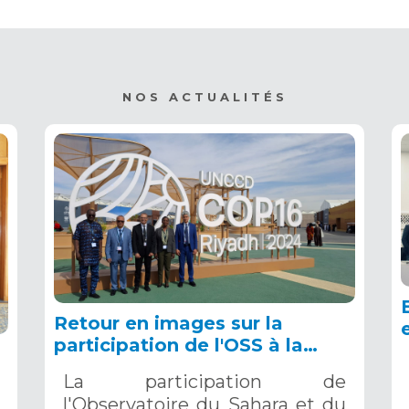
NOS ACTUALITÉS
Retour en images sur la
participation de l'OSS à la
COP16 du 2 au 13 décembre
La participation de
2024 à Riyad, en Arabie
l'Observatoire du Sahara et du