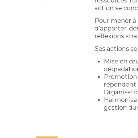
ressources na
action se conc
Pour mener à 
d'apporter de
réflexions str
Ses actions se
Mise en œuv
dégradation
Promotion d
répondent a
Organisatio
Harmonisati
gestion dur