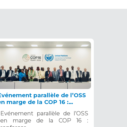
Evénement parallèle de l’OSS
en marge de la COP 16 :
renforcer la résilience au Sahel
Evénement parallèle de l’OSS
grâce aux Systèmes d’Alerte
en marge de la COP 16 :
Précoce Multirisques. 12