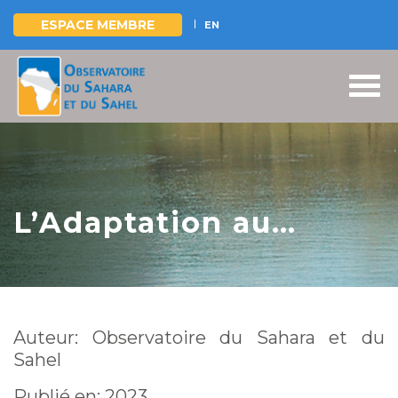
ESPACE MEMBRE
EN
Aller
au
contenu
principal
L’Adaptation au
Changement
Climatique dans la
région Maghreb-Sahel
Auteur: Observatoire du Sahara et du
Sahel
Publié en: 2023