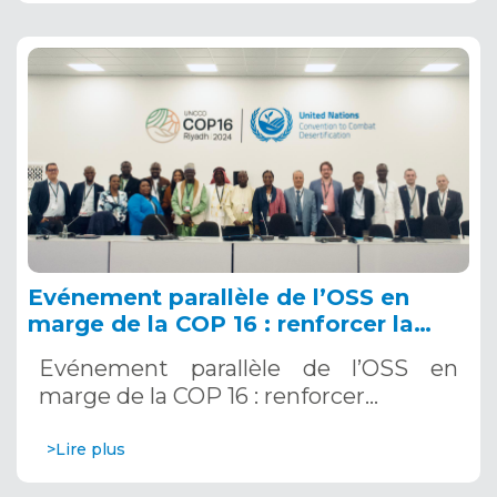
Evénement parallèle de l’OSS en
marge de la COP 16 : renforcer la
résilience au Sahel grâce aux
Evénement parallèle de l’OSS en
Systèmes d’Alerte Précoce
marge de la COP 16 : renforcer…
Multirisques. 12 décembre 2024
>Lire plus