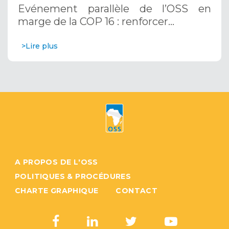
résilience au Sahel grâce aux
Evénement parallèle de l’OSS en
Systèmes d’Alerte Précoce
marge de la COP 16 : renforcer…
Multirisques. 12 décembre 2024
>Lire plus
A PROPOS DE L'OSS
POLITIQUES & PROCÉDURES
CHARTE GRAPHIQUE
CONTACT