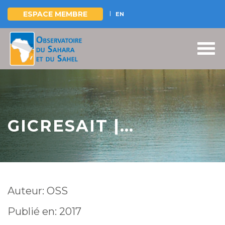
ESPACE MEMBRE
EN
Aller
au
contenu
principal
GICRESAIT |
Hydrogéologie et
zones à fort potentiel
Auteur: OSS
Publié en: 2017