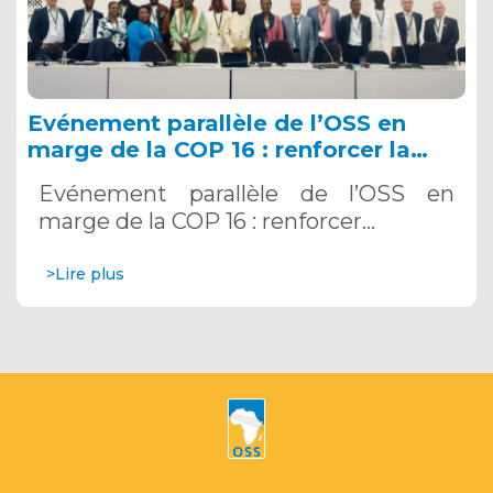
Evénement parallèle de l’OSS en
marge de la COP 16 : renforcer la
résilience au Sahel grâce aux
Evénement parallèle de l’OSS en
Systèmes d’Alerte Précoce
marge de la COP 16 : renforcer…
Multirisques. 12 décembre 2024
>Lire plus