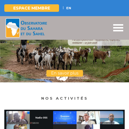
ESPACE MEMBRE
EN
Aller
au
contenu
principal
En savoir plus
NOS ACTIVITÉS