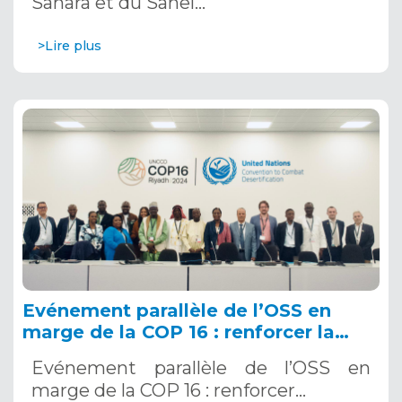
Sahara et du Sahel…
>Lire plus
Evénement parallèle de l’OSS en
marge de la COP 16 : renforcer la
résilience au Sahel grâce aux
Evénement parallèle de l’OSS en
Systèmes d’Alerte Précoce
marge de la COP 16 : renforcer…
Multirisques. 12 décembre 2024