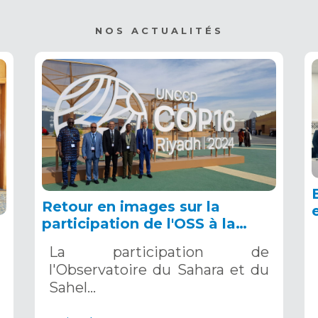
NOS ACTUALITÉS
Retour en images sur la
participation de l'OSS à la
COP16 du 2 au 13 décembre
La participation de
2024 à Riyad, en Arabie
l'Observatoire du Sahara et du
Saoudite
Sahel…