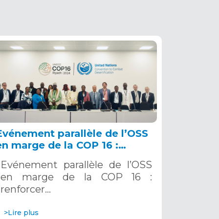
Evénement parallèle de l’OSS
en marge de la COP 16 :
renforcer la résilience au Sahel
Evénement parallèle de l’OSS
grâce aux Systèmes d’Alerte
en marge de la COP 16 :
Précoce Multirisques. 12
renforcer…
décembre 2024
>Lire plus