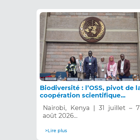
Biodiversité : l’OSS, pivot de l
coopération scientifique
africaine
Nairobi, Kenya | 31 juillet – 7
août 2026…
>Lire plus