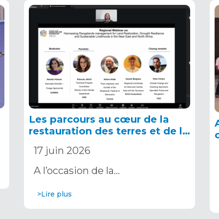
Les parcours au cœur de la
restauration des terres et de la
résilience à la sécheresse : le
17 juin 2026
Consortium NENA de l’AIPE
mobilisé à l’approche de la
A l’occasion de la…
COP17
>Lire plus