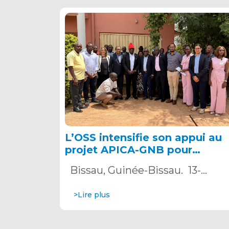
L’OSS intensifie son appui au
projet APICA-GNB pour
accélérer l’adaptation
Bissau, Guinée-Bissau. 13-…
climatique en Guinée-Bissau
>Lire plus