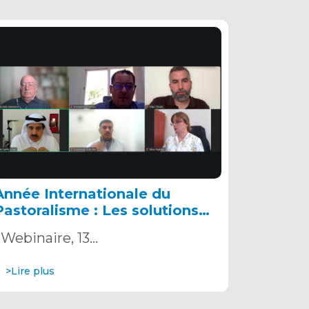
Année Internationale du
Pastoralisme : Les solutions
basées sur la Nature comme
Webinaire, 13…
alternative à la résilience des
territoires du Sahara et du
>Lire plus
Sahel