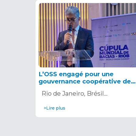
L’OSS engagé pour une
gouvernance coopérative des
bassins au Sommet mondial
Rio de Janeiro, Brésil…
des Bassins 2026.
>Lire plus