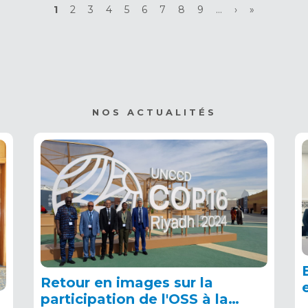
Page
1
Page
2
Page
3
Page
4
Page
5
Page
6
Page
7
Page
8
Page
9
…
Page
›
Dernière
»
courante
suivante
page
NOS ACTUALITÉS
Retour en images sur la
participation de l'OSS à la