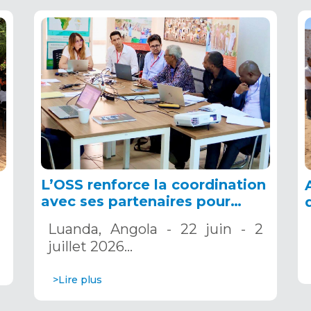
L’OSS renforce la coordination
avec ses partenaires pour
accélérer la mise en œuvre des
Luanda, Angola - 22 juin - 2
projets ADSWAC et CREW
juillet 2026…
>Lire plus