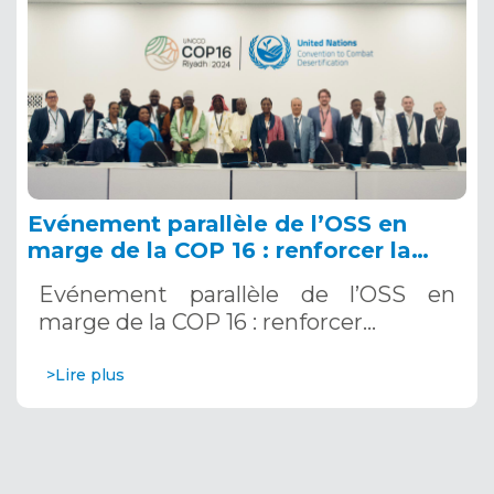
Evénement parallèle de l’OSS en
marge de la COP 16 : renforcer la
résilience au Sahel grâce aux
Evénement parallèle de l’OSS en
Systèmes d’Alerte Précoce
marge de la COP 16 : renforcer…
Multirisques. 12 décembre 2024
>Lire plus