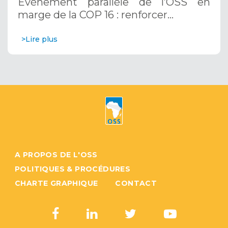
Evénement parallèle de l’OSS en
Systèmes d’Alerte Précoce
marge de la COP 16 : renforcer…
Multirisques. 12 décembre 2024
>Lire plus
A PROPOS DE L'OSS
POLITIQUES & PROCÉDURES
CHARTE GRAPHIQUE
CONTACT