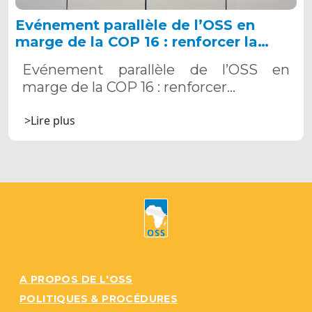
Evénement parallèle de l’OSS en
marge de la COP 16 : renforcer la
résilience au Sahel grâce aux
Evénement parallèle de l’OSS en
Systèmes d’Alerte Précoce
marge de la COP 16 : renforcer…
Multirisques. 12 décembre 2024
>Lire plus
A PROPOS DE L'OSS
POLITIQUES & PROCÉDURES