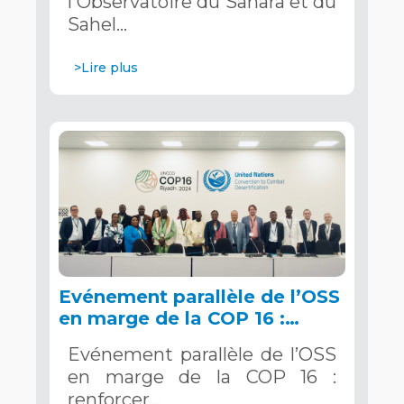
l'Observatoire du Sahara et du
Saoudite
Sahel…
>Lire plus
Evénement parallèle de l’OSS
en marge de la COP 16 :
renforcer la résilience au
Evénement parallèle de l’OSS
Sahel grâce aux Systèmes
en marge de la COP 16 :
d’Alerte Précoce Multirisques.
renforcer…