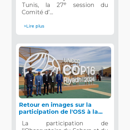
e
Tunis, la 27
session du
Comité d’…
>Lire plus
Retour en images sur la
participation de l'OSS à la
COP16 du 2 au 13 décembre
La participation de
2024 à Riyad, en Arabie