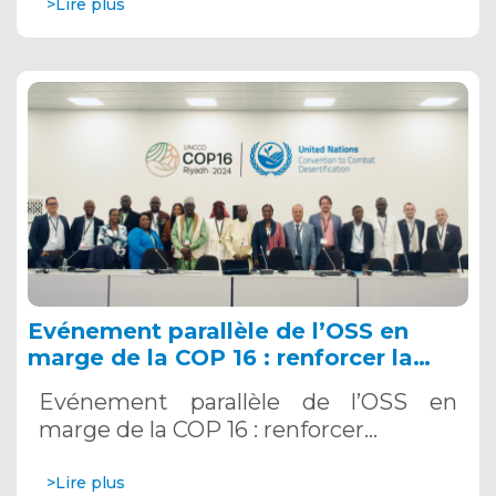
>Lire plus
Evénement parallèle de l’OSS en
marge de la COP 16 : renforcer la
résilience au Sahel grâce aux
Evénement parallèle de l’OSS en
Systèmes d’Alerte Précoce
marge de la COP 16 : renforcer…
Multirisques. 12 décembre 2024
>Lire plus