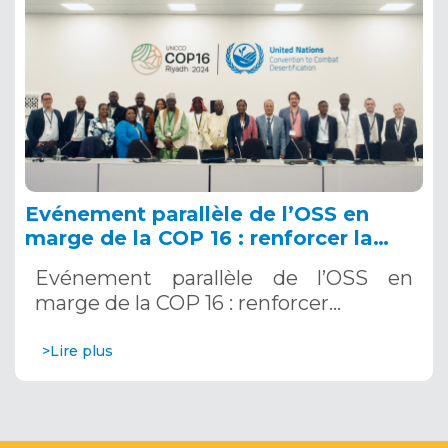
Evénement parallèle de l’OSS en
marge de la COP 16 : renforcer la
résilience au Sahel grâce aux
Evénement parallèle de l’OSS en
Systèmes d’Alerte Précoce
marge de la COP 16 : renforcer…
Multirisques. 12 décembre 2024
>Lire plus