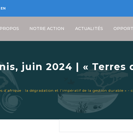
EN
 PROPOS
NOTRE ACTION
ACTUALITÉS
OPPORT
is, juin 2024 | « Terres 
mpératif de la gestion du
ationale 25 et 26 juin 2
Fil
es d’afrique : la dégradation et l’impératif de la gestion durable » -
d'Ariane