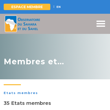
ESPACE MEMBRE
EN
Aller
au
contenu
principal
Membres et
Partenaires
Etats membres
35 Etats membres