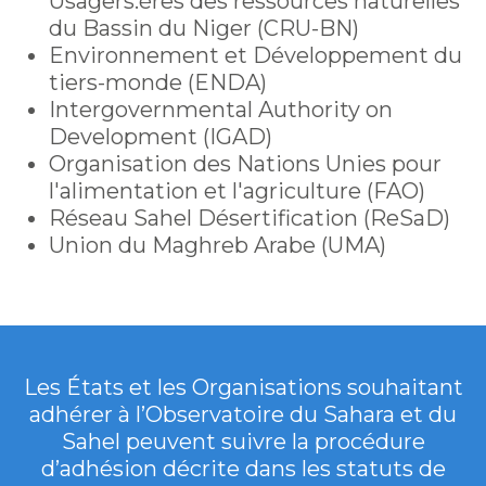
Usagers.ères des ressources naturelles
du Bassin du Niger (CRU-BN)
Environnement et Développement du
tiers-monde (ENDA)
Intergovernmental Authority on
Development (IGAD)
Organisation des Nations Unies pour
l'alimentation et l'agriculture (FAO)
Réseau Sahel Désertification (ReSaD)
Union du Maghreb Arabe (UMA)
Les États et les Organisations souhaitant
adhérer à l’Observatoire du Sahara et du
Sahel peuvent suivre la procédure
d’adhésion décrite dans les statuts de