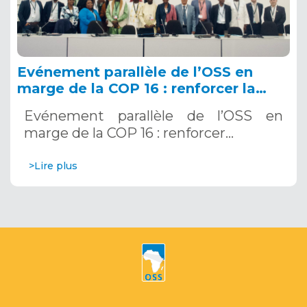
Evénement parallèle de l’OSS en
marge de la COP 16 : renforcer la
résilience au Sahel grâce aux
Evénement parallèle de l’OSS en
Systèmes d’Alerte Précoce
marge de la COP 16 : renforcer…
Multirisques. 12 décembre 2024
>Lire plus