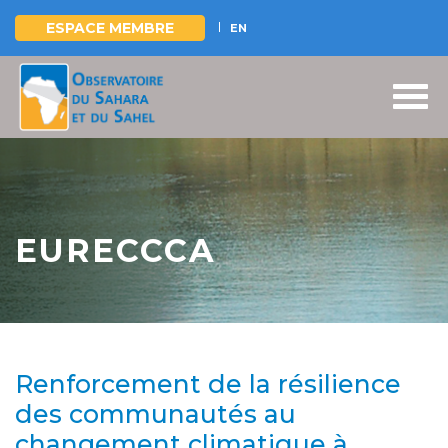
ESPACE MEMBRE
EN
Aller
au
contenu
principal
EURECCCA
Renforcement de la résilience
des communautés au
changement climatique à