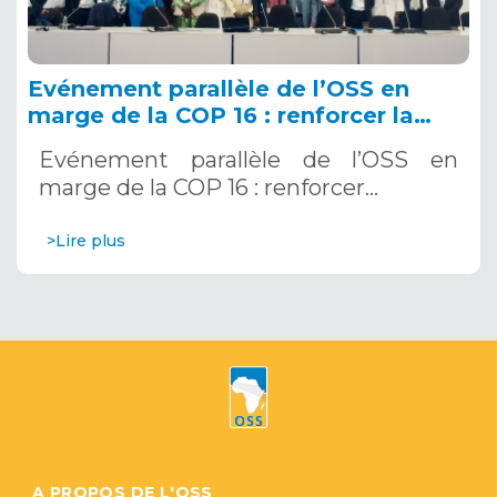
Evénement parallèle de l’OSS en
marge de la COP 16 : renforcer la
résilience au Sahel grâce aux
Evénement parallèle de l’OSS en
Systèmes d’Alerte Précoce
marge de la COP 16 : renforcer…
Multirisques. 12 décembre 2024
>Lire plus
A PROPOS DE L'OSS