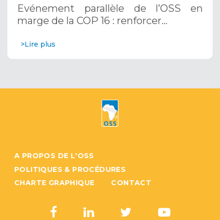
résilience au Sahel grâce aux
Evénement parallèle de l’OSS en
Systèmes d’Alerte Précoce
marge de la COP 16 : renforcer…
Multirisques. 12 décembre 2024
>Lire plus
A PROPOS DE L'OSS
POLITIQUES & PROCÉDURES
CHARTE GRAPHIQUE
CONTACT