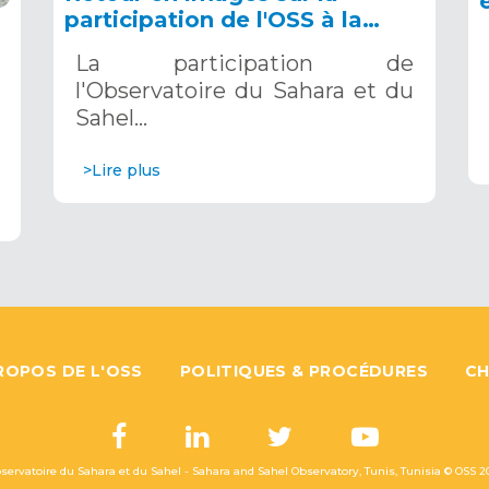
participation de l'OSS à la
COP16 du 2 au 13 décembre
La participation de
2024 à Riyad, en Arabie
l'Observatoire du Sahara et du
Saoudite
Sahel…
>Lire plus
ROPOS DE L'OSS
POLITIQUES & PROCÉDURES
CH
servatoire du Sahara et du Sahel - Sahara and Sahel Observatory, Tunis, Tunisia © OSS
2