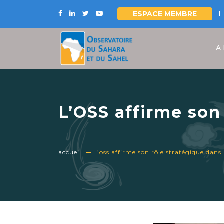
ESPACE MEMBRE
Aller
au
A
contenu
principal
L’OSS affirme son 
terres arides en A
accueil
l’oss affirme son rôle stratégique dans l