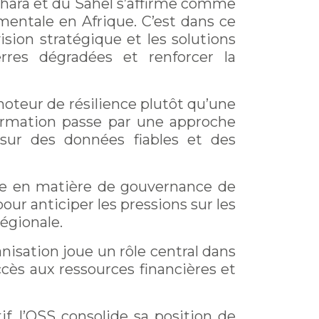
Sahara et du Sahel s’affirme comme
mentale en Afrique. C’est dans ce
ision stratégique et les solutions
terres dégradées et renforcer la
 moteur de résilience plutôt qu’une
formation passe par
une approche
 sur
des données fiables
et des
nce en matière de gouvernance de
ur anticiper les pressions sur les
régionale.
nisation joue un rôle central dans
ccès aux ressources financières et
if, l’OSS consolide sa position de