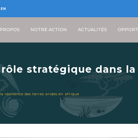
EN
 PROPOS
NOTRE ACTION
ACTUALITÉS
OPPORT
rôle stratégique dans la
frique
Fil
a résilience des terres arides en afrique
d'Ariane