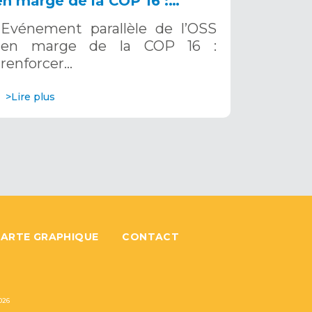
en marge de la COP 16 :
renforcer la résilience au Sahel
Evénement parallèle de l’OSS
grâce aux Systèmes d’Alerte
en marge de la COP 16 :
Précoce Multirisques. 12
renforcer…
décembre 2024
>Lire plus
ARTE GRAPHIQUE
CONTACT
026