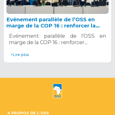
Evénement parallèle de l’OSS en
marge de la COP 16 : renforcer la
résilience au Sahel grâce aux
Evénement parallèle de l’OSS en
Systèmes d’Alerte Précoce
marge de la COP 16 : renforcer…
Multirisques. 12 décembre 2024
>Lire plus
A PROPOS DE L'OSS