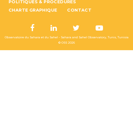
POLITIQUES & PROCÉDURES
CHARTE GRAPHIQUE
CONTACT
Observatoire du Sahara et du Sahel - Sahara and Sahel Observatory, Tunis, Tunisia
© OSS
2026