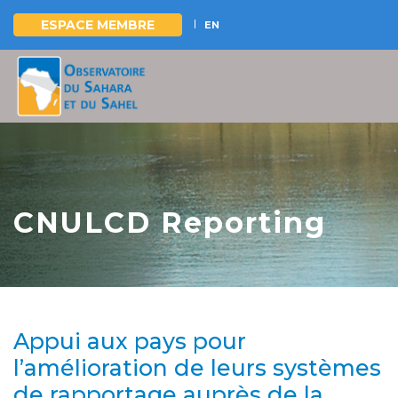
ESPACE MEMBRE
EN
Aller
au
contenu
principal
CNULCD Reporting
Appui aux pays pour
l’amélioration de leurs systèmes
de rapportage auprès de la