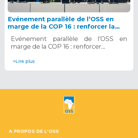
Evénement parallèle de l’OSS en
marge de la COP 16 : renforcer la
résilience au Sahel grâce aux
Evénement parallèle de l’OSS en
Systèmes d’Alerte Précoce
marge de la COP 16 : renforcer…
Multirisques. 12 décembre 2024
>Lire plus
A PROPOS DE L'OSS