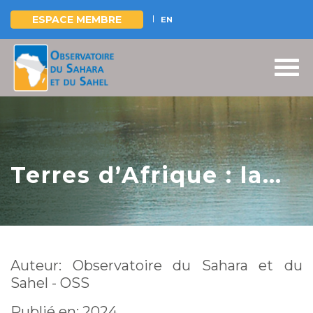
ESPACE MEMBRE
EN
Aller
au
contenu
principal
Terres d’Afrique : la
dégradation et
l’impératif de la
Gestion Durable. C'est
Auteur: Observatoire du Sahara et du
de l'harmonie de
Sahel - OSS
l'Homme avec la
Publié en: 2024