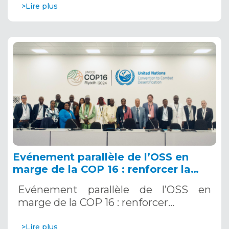
>Lire plus
Evénement parallèle de l’OSS en
marge de la COP 16 : renforcer la
résilience au Sahel grâce aux
Evénement parallèle de l’OSS en
Systèmes d’Alerte Précoce
marge de la COP 16 : renforcer…
Multirisques. 12 décembre 2024
>Lire plus