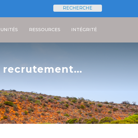
RECHERCHE
Rechercher
UNITÉS
RESSOURCES
INTÉGRITÉ
e recrutement
 Projet IREE-Mono
ee-mono