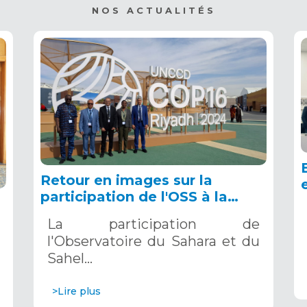
NOS ACTUALITÉS
Retour en images sur la
participation de l'OSS à la
COP16 du 2 au 13 décembre
La participation de
2024 à Riyad, en Arabie
l'Observatoire du Sahara et du
Saoudite
Sahel…
>Lire plus