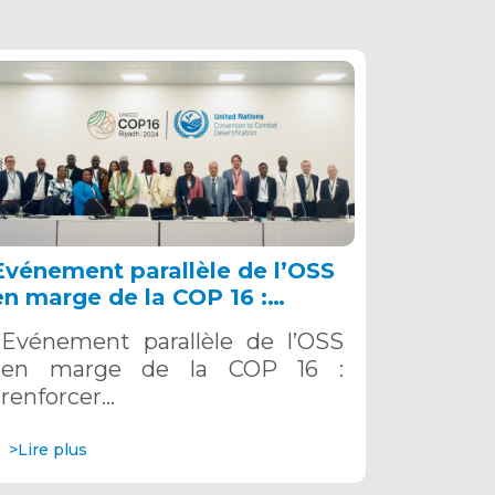
Evénement parallèle de l’OSS
en marge de la COP 16 :
renforcer la résilience au Sahel
Evénement parallèle de l’OSS
grâce aux Systèmes d’Alerte
en marge de la COP 16 :
Précoce Multirisques. 12
renforcer…
décembre 2024
>Lire plus