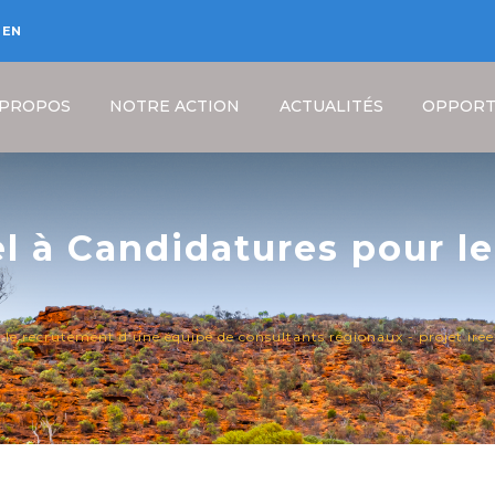
EN
 PROPOS
NOTRE ACTION
ACTUALITÉS
OPPORT
el à Candidatures pour l
Consultants Régionaux -
Fil
r le recrutement d’une équipe de consultants régionaux - projet ir
d'Ariane