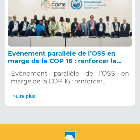
Evénement parallèle de l’OSS en
marge de la COP 16 : renforcer la
résilience au Sahel grâce aux
Evénement parallèle de l’OSS en
Systèmes d’Alerte Précoce
marge de la COP 16 : renforcer…
Multirisques. 12 décembre 2024
>Lire plus