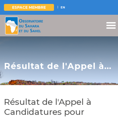
ESPACE MEMBRE
EN
Aller
au
contenu
principal
Résultat de l'Appel à
Candidatures pour
l'élaboration d’un livre
documentaire sur le
Résultat de l'Appel à
changement
Candidatures pour
climatique en Afrique