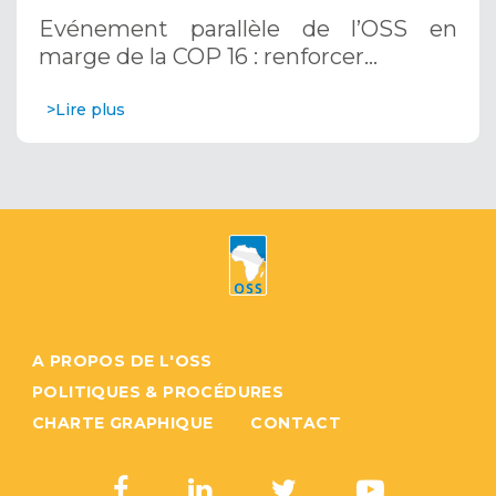
résilience au Sahel grâce aux
Evénement parallèle de l’OSS en
Systèmes d’Alerte Précoce
marge de la COP 16 : renforcer…
Multirisques. 12 décembre 2024
>Lire plus
A PROPOS DE L'OSS
POLITIQUES & PROCÉDURES
CHARTE GRAPHIQUE
CONTACT