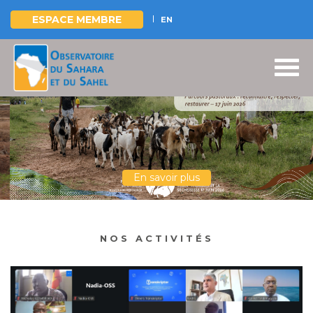
ESPACE MEMBRE
EN
Aller
au
contenu
principal
En savoir plus
NOS ACTIVITÉS