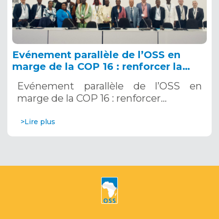
Evénement parallèle de l’OSS en
marge de la COP 16 : renforcer la
résilience au Sahel grâce aux
Evénement parallèle de l’OSS en
Systèmes d’Alerte Précoce
marge de la COP 16 : renforcer…
Multirisques. 12 décembre 2024
>Lire plus