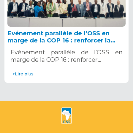
Evénement parallèle de l’OSS en
marge de la COP 16 : renforcer la
résilience au Sahel grâce aux
Evénement parallèle de l’OSS en
Systèmes d’Alerte Précoce
marge de la COP 16 : renforcer…
Multirisques. 12 décembre 2024
>Lire plus