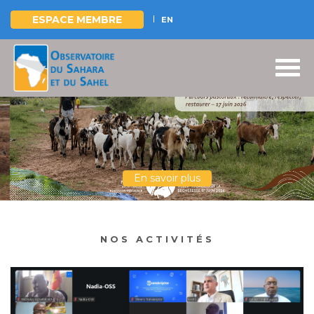
ESPACE MEMBRE
EN
Aller
au
contenu
principal
En savoir plus
NOS ACTIVITÉS