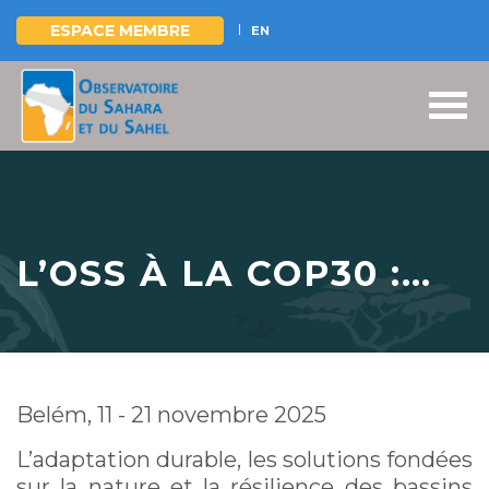
ESPACE MEMBRE
EN
Aller
au
contenu
principal
L’OSS À LA COP30 :
ADAPTATION
DURABLE, SOLUTIONS
FONDÉES SUR LA
Belém, 11 - 21 novembre 2025
NATURE ET
L’adaptation durable, les solutions fondées
RÉSILIENCE DES
sur la nature et la résilience des bassins