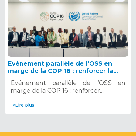
Evénement parallèle de l’OSS en
marge de la COP 16 : renforcer la
résilience au Sahel grâce aux
Evénement parallèle de l’OSS en
Systèmes d’Alerte Précoce
marge de la COP 16 : renforcer…
Multirisques. 12 décembre 2024
>Lire plus