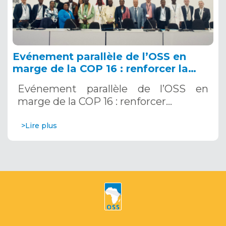
Evénement parallèle de l’OSS en
marge de la COP 16 : renforcer la
résilience au Sahel grâce aux
Evénement parallèle de l’OSS en
Systèmes d’Alerte Précoce
marge de la COP 16 : renforcer…
Multirisques. 12 décembre 2024
>Lire plus