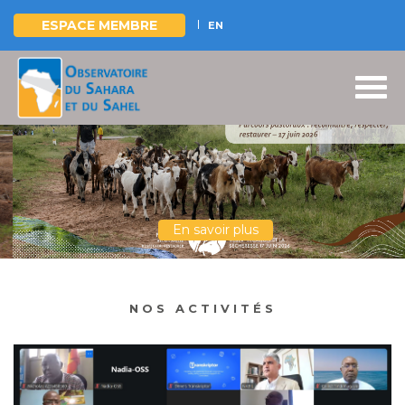
ESPACE MEMBRE
EN
Aller
au
contenu
principal
En savoir plus
NOS ACTIVITÉS